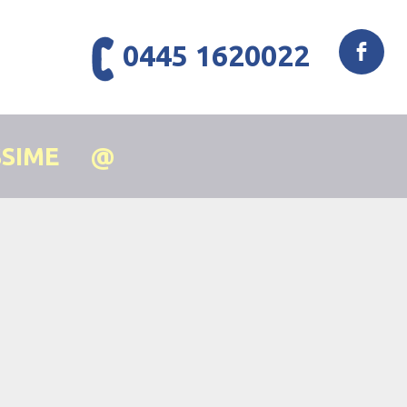
0445 1620022
SSIME
@